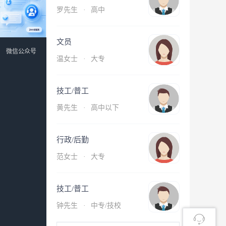
罗先生
·
高中
文员
微信公众号
温女士
·
大专
技工/普工
黄先生
·
高中以下
行政/后勤
范女士
·
大专
技工/普工
钟先生
·
中专/技校